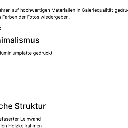
hren auf hochwertigen Materialien in Galeriequalität gedruc
en Farben der Fotos wiedergeben.
inimalismus
Aluminiumplatte gedruckt
g
che Struktur
gefaserter Leinwand
ilen Holzkeilrahmen