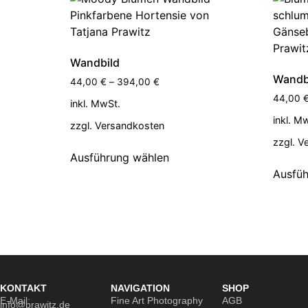
Wandbild
Wandb
44,00
€
–
394,00
€
44,00
inkl. MwSt.
inkl. M
zzgl.
Versandkosten
zzgl.
V
Ausführung wählen
Ausfüh
KONTAKT
NAVIGATION
SHOP
E-Mail:
Fine Art Photography
AGB
info@prawitz.de