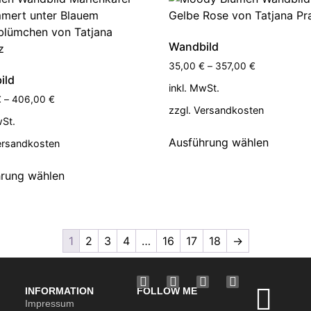
Wandbild
35,00
€
–
357,00
€
ild
inkl. MwSt.
€
–
406,00
€
zzgl.
Versandkosten
wSt.
Ausführung wählen
ersandkosten
rung wählen
1
2
3
4
…
16
17
18
→
INFORMATION
FOLLOW ME
Impressum