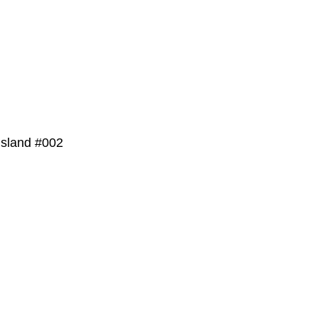
Island #002
PRODUKT
DETAILS