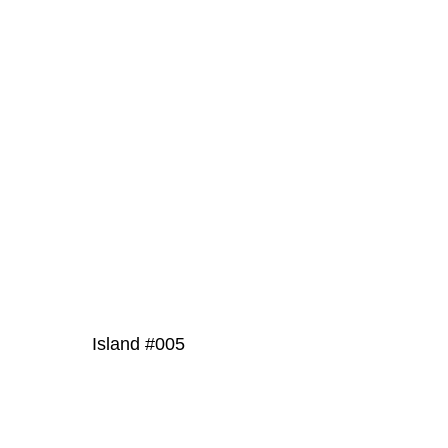
PRODUKT
DETAILS
Island #005
PRODUKT DETAILS