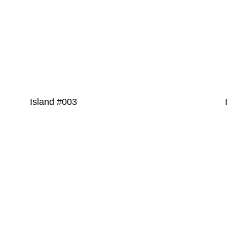
Island #003
PRODUKT
PRODUKT
DETAILS
DETAILS