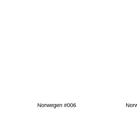
PRODUKT
DETAILS
Norwegen #006
Nor
PRODUKT DETAILS