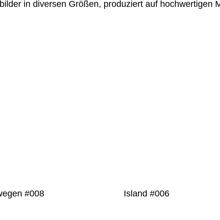
lder in diversen Größen, produziert auf hochwertigen M
PRODUKT
PRODUKT
DETAILS
DETAILS
wegen #008
Island #006