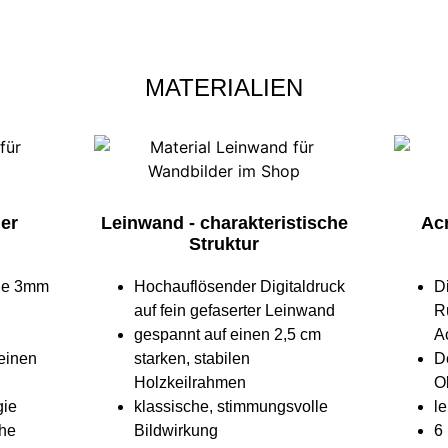
MATERIALIEN
ler
Leinwand - charakteristische
Acr
Struktur
ine 3mm
Hochauflösender Digitaldruck
D
auf fein gefaserter Leinwand
R
gespannt auf einen 2,5 cm
Ac
 einen
starken, stabilen
D
Holzkeilrahmen
O
gie
klassische, stimmungsvolle
l
che
Bildwirkung
6