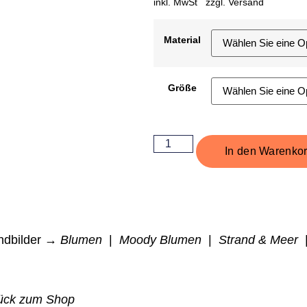
inkl. MwSt zzgl.
Versand
Material
Größe
In den Warenko
dbilder →
Blumen
|
Moody Blumen
|
Strand & Meer
ück zum Shop