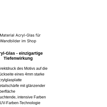
yl-Glas - einzigartige
Tiefenwirkung
irektdruck des Motivs auf die
ückseite eines 4mm starke
rylglasplatte
etailschärfe mit glänzender
berfläche
euchtende, intensive Farben
 UV-Farben-Technologie