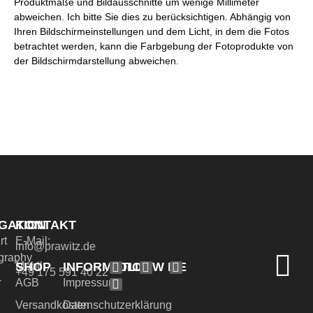
Produktmaße und Bildausschnitte um wenige Millimeter
abweichen. Ich bitte Sie dies zu berücksichtigen. Abhängig von
Ihren Bildschirmeinstellungen und dem Licht, in dem die Fotos
betrachtet werden, kann die Farbgebung der Fotoprodukte von
der Bildschirmdarstellung abweichen.
GATION
KONTAKT
rt
E-Mail:
info@prawitz.de
graphy
SHOP
INFORMATION
FOLLOW ME
Mobil:
+49 175 591 40 22
-
AGB
Impressum
Versandkosten
Datenschutzerklärung