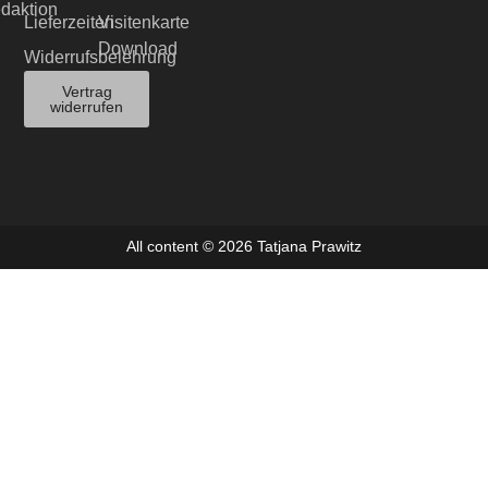
edaktion
Lieferzeiten
Visitenkarte
Download
Widerrufsbelehrung
Vertrag
widerrufen
All content © 2026 Tatjana Prawitz