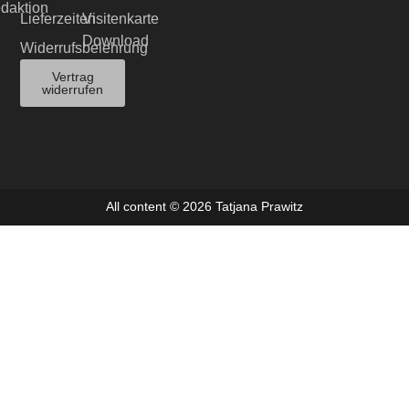
edaktion
Lieferzeiten
Visitenkarte
Download
Widerrufsbelehrung
Vertrag
widerrufen
All content © 2026 Tatjana Prawitz