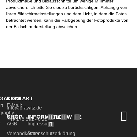
Produktmaße und Bildausschnitte um wenige Millimeter
abweichen. Ich bitte Sie dies zu berücksichtigen. Abhängig von
Ihren Bildschirmeinstellungen und dem Licht, in dem die Fotos
betrachtet werden, kann die Farbgebung der Fotoprodukte von
der Bildschirmdarstellung abweichen.
GATION
KONTAKT
rt
E-Mail:
info@prawitz.de
graphy
SHOP
INFORMATION
FOLLOW ME
Mobil:
+49 175 591 40 22
-
AGB
Impressum
Versandkosten
Datenschutzerklärung