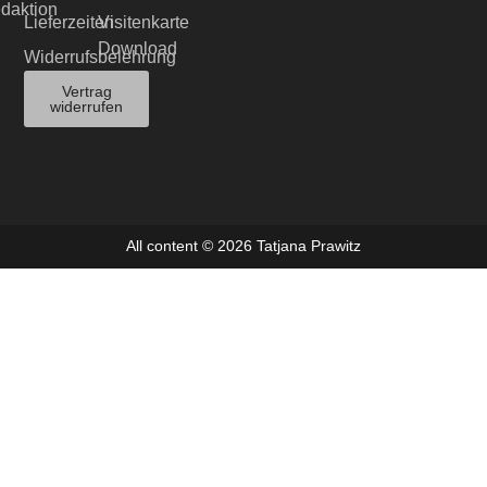
edaktion
Lieferzeiten
Visitenkarte
Download
Widerrufsbelehrung
Vertrag
widerrufen
All content © 2026 Tatjana Prawitz