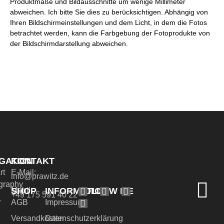
Produktmaße und Bildausschnitte um wenige Millimeter
abweichen. Ich bitte Sie dies zu berücksichtigen. Abhängig von
Ihren Bildschirmeinstellungen und dem Licht, in dem die Fotos
betrachtet werden, kann die Farbgebung der Fotoprodukte von
der Bildschirmdarstellung abweichen.
GATION
KONTAKT
rt
E-Mail:
info@prawitz.de
graphy
SHOP
INFORMATION
FOLLOW ME
Mobil:
+49 175 591 40 22
-
AGB
Impressum
Versandkosten
Datenschutzerklärung