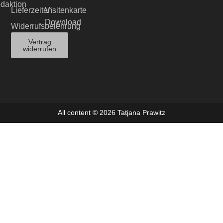
edaktion
Lieferzeiten
Visitenkarte
Download
Widerrufsbelehrung
Vertrag
widerrufen
All content © 2026 Tatjana Prawitz