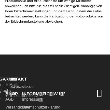
Produktmaße und Bildausschnitte um wenige Millimeter
abweichen. Ich bitte Sie dies zu berücksichtigen. Abhängig von
Ihren Bildschirmeinstellungen und dem Licht, in dem die Fotos
betrachtet werden, kann die Farbgebung der Fotoprodukte von
der Bildschirmdarstellung abweichen.
GATION
KONTAKT
rt
E-Mail:
info@prawitz.de
graphy
SHOP
INFORMATION
FOLLOW ME
Mobil:
+49 175 591 40 22
-
AGB
Impressum
Versandkosten
Datenschutzerklärung