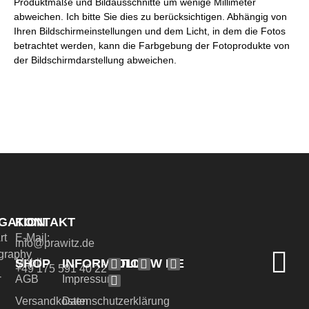
Produktmaße und Bildausschnitte um wenige Millimeter
abweichen. Ich bitte Sie dies zu berücksichtigen. Abhängig von
Ihren Bildschirmeinstellungen und dem Licht, in dem die Fotos
betrachtet werden, kann die Farbgebung der Fotoprodukte von
der Bildschirmdarstellung abweichen.
GATION
KONTAKT
rt
E-Mail:
info@prawitz.de
graphy
SHOP
INFORMATION
FOLLOW ME
Mobil:
+49 175 591 40 22
-
AGB
Impressum
Versandkosten
Datenschutzerklärung