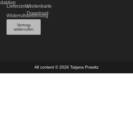
edaktion
Lieferzeiten
Visitenkarte
Download
Widerrufsbelehrung
Vertrag
widerrufen
All content © 2026 Tatjana Prawitz