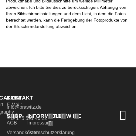
Produktmaße und Bildausschnitte um wenige Millimeter
abweichen. Ich bitte Sie dies zu berücksichtigen. Abhängig von
Ihren Bildschirmeinstellungen und dem Licht, in dem die Fotos
betrachtet werden, kann die Farbgebung der Fotoprodukte von
der Bildschirmdarstellung abweichen.
GATION
KONTAKT
rt
E-Mail:
info@prawitz.de
graphy
SHOP
INFORMATION
FOLLOW ME
Mobil:
+49 175 591 40 22
-
AGB
Impressum
Versandkosten
Datenschutzerklärung