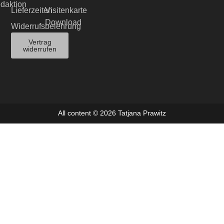
edaktion
Lieferzeiten
Visitenkarte
Download
Widerrufsbelehrung
Vertrag
widerrufen
All content © 2026 Tatjana Prawitz