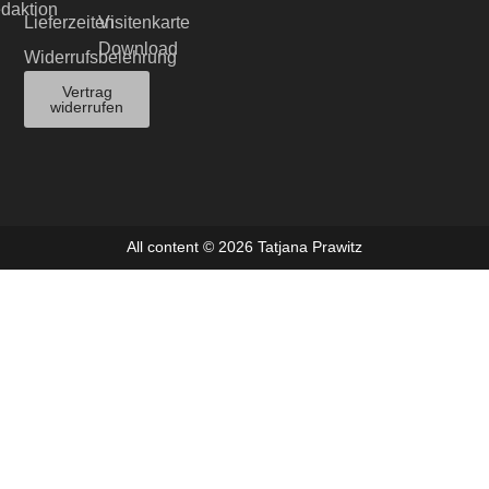
edaktion
Lieferzeiten
Visitenkarte
Download
Widerrufsbelehrung
Vertrag
widerrufen
All content © 2026 Tatjana Prawitz