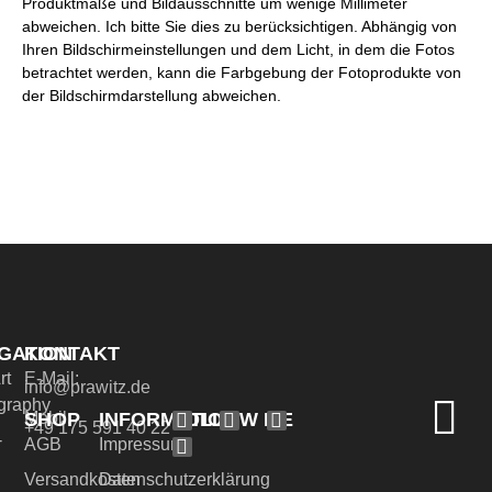
Produktmaße und Bildausschnitte um wenige Millimeter
abweichen. Ich bitte Sie dies zu berücksichtigen. Abhängig von
Ihren Bildschirmeinstellungen und dem Licht, in dem die Fotos
betrachtet werden, kann die Farbgebung der Fotoprodukte von
der Bildschirmdarstellung abweichen.
GATION
KONTAKT
rt
E-Mail:
info@prawitz.de
graphy
SHOP
INFORMATION
FOLLOW ME
Mobil:
+49 175 591 40 22
-
AGB
Impressum
Versandkosten
Datenschutzerklärung