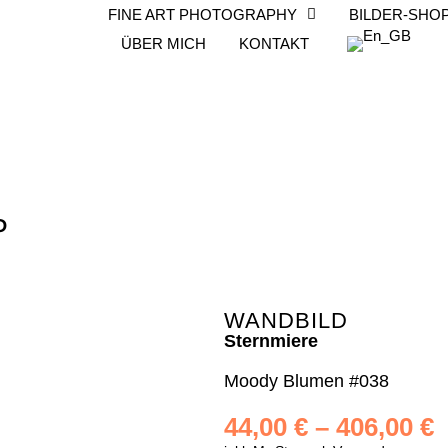
FINE ART PHOTOGRAPHY
BILDER-SHO
ÜBER MICH
KONTAKT
P
WANDBILD
Sternmiere
Moody Blumen #038
44,00
€
–
406,00
€