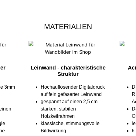
MATERIALIEN
ler
Leinwand - charakteristische
Acr
Struktur
ine 3mm
Hochauflösender Digitaldruck
D
auf fein gefaserter Leinwand
R
gespannt auf einen 2,5 cm
Ac
 einen
starken, stabilen
D
Holzkeilrahmen
O
gie
klassische, stimmungsvolle
l
che
Bildwirkung
6