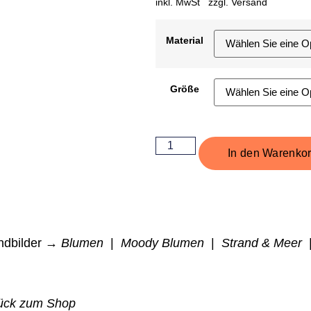
inkl. MwSt zzgl.
Versand
Material
Größe
In den Warenko
dbilder →
Blumen
|
Moody Blumen
|
Strand & Meer
ück zum Shop