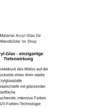
yl-Glas - einzigartige
Tiefenwirkung
irektdruck des Motivs auf die
ückseite eines 4mm starke
rylglasplatte
etailschärfe mit glänzender
berfläche
euchtende, intensive Farben
 UV-Farben-Technologie