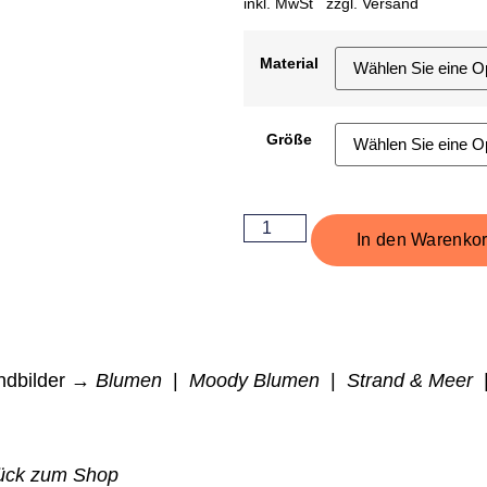
inkl. MwSt zzgl.
Versand
Material
Größe
In den Warenko
dbilder →
Blumen
|
Moody Blumen
|
Strand & Meer
ück zum Shop