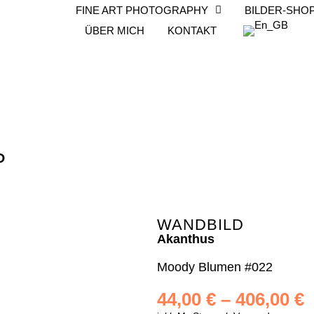
FINE ART PHOTOGRAPHY
BILDER-SHO
ÜBER MICH
KONTAKT
P
WANDBILD
Akanthus
Moody Blumen #022
44,00
€
–
406,00
€