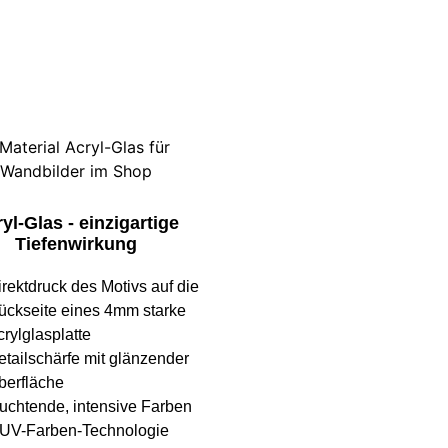
yl-Glas - einzigartige
Tiefenwirkung
irektdruck des Motivs auf die
ückseite eines 4mm starke
rylglasplatte
etailschärfe mit glänzender
berfläche
euchtende, intensive Farben
 UV-Farben-Technologie