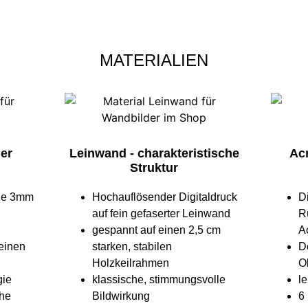
MATERIALIEN
ler
Leinwand - charakteristische
Acr
Struktur
ine 3mm
Hochauflösender Digitaldruck
D
auf fein gefaserter Leinwand
R
gespannt auf einen 2,5 cm
Ac
 einen
starken, stabilen
D
Holzkeilrahmen
O
gie
klassische, stimmungsvolle
l
che
Bildwirkung
6