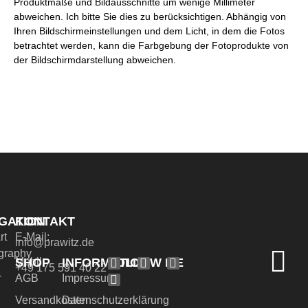
Produktmaße und Bildausschnitte um wenige Millimeter
abweichen. Ich bitte Sie dies zu berücksichtigen. Abhängig von
Ihren Bildschirmeinstellungen und dem Licht, in dem die Fotos
betrachtet werden, kann die Farbgebung der Fotoprodukte von
der Bildschirmdarstellung abweichen.
GATION
KONTAKT
rt
E-Mail:
info@prawitz.de
graphy
SHOP
INFORMATION
FOLLOW ME
Mobil:
+49 175 591 40 22
-
AGB
Impressum
Versandkosten
Datenschutzerklärung