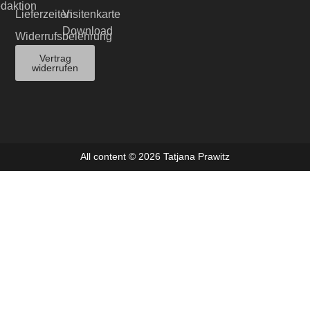
edaktion
Lieferzeiten
Visitenkarte
Download
Widerrufsbelehrung
Vertrag
widerrufen
All content © 2026 Tatjana Prawitz