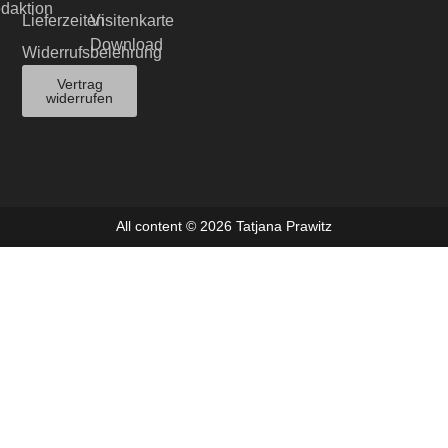
edaktion
Lieferzeiten
Visitenkarte
Download
Widerrufsbelehrung
Vertrag
widerrufen
All content © 2026 Tatjana Prawitz