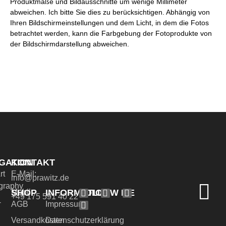
Produktmaße und Bildausschnitte um wenige Millimeter
abweichen. Ich bitte Sie dies zu berücksichtigen. Abhängig von
Ihren Bildschirmeinstellungen und dem Licht, in dem die Fotos
betrachtet werden, kann die Farbgebung der Fotoprodukte von
der Bildschirmdarstellung abweichen.
GATION
KONTAKT
rt
E-Mail:
info@prawitz.de
graphy
SHOP
INFORMATION
FOLLOW ME
Mobil:
+49 175 591 40 22
-
AGB
Impressum
Versandkosten
Datenschutzerklärung