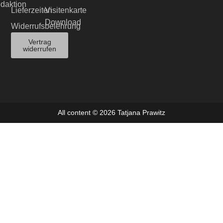
edaktion
Lieferzeiten
Visitenkarte
Download
Widerrufsbelehrung
Vertrag
widerrufen
All content © 2026 Tatjana Prawitz