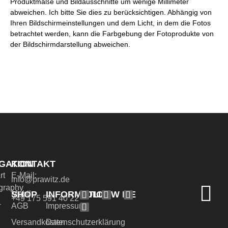
Produktmaße und Bildausschnitte um wenige Millimeter
abweichen. Ich bitte Sie dies zu berücksichtigen. Abhängig von
Ihren Bildschirmeinstellungen und dem Licht, in dem die Fotos
betrachtet werden, kann die Farbgebung der Fotoprodukte von
der Bildschirmdarstellung abweichen.
GATION
KONTAKT
rt
E-Mail:
info@prawitz.de
graphy
SHOP
INFORMATION
FOLLOW ME
Mobil:
+49 175 591 40 22
-
AGB
Impressum
Versandkosten
Datenschutzerklärung