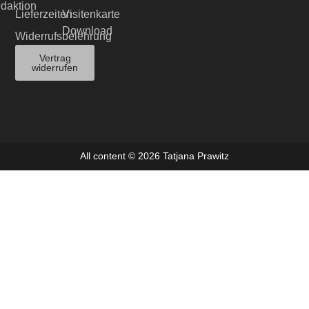
edaktion
Lieferzeiten
Visitenkarte
Download
Widerrufsbelehrung
Vertrag
widerrufen
All content © 2026 Tatjana Prawitz