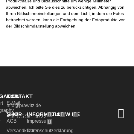
Produktmaße und Bildausschnitte um wenige Millimeter
abweichen. Ich bitte Sie dies zu berücksichtigen. Abhängig von
Ihren Bildschirmeinstellungen und dem Licht, in dem die Fotos
betrachtet werden, kann die Farbgebung der Fotoprodukte von
der Bildschirmdarstellung abweichen.
GATION
KONTAKT
rt
E-Mail:
info@prawitz.de
graphy
SHOP
INFORMATION
FOLLOW ME
Mobil:
+49 175 591 40 22
-
AGB
Impressum
Versandkosten
Datenschutzerklärung