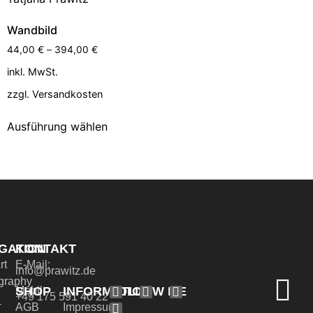
Wandbild
44,00
€
–
394,00
€
inkl. MwSt.
zzgl.
Versandkosten
Ausführung wählen
GATION
KONTAKT
rt
E-Mail:
info@prawitz.de
graphy
SHOP
INFORMATION
FOLLOW ME
Mobil:
+49 175 591 40 22
-
AGB
Impressum