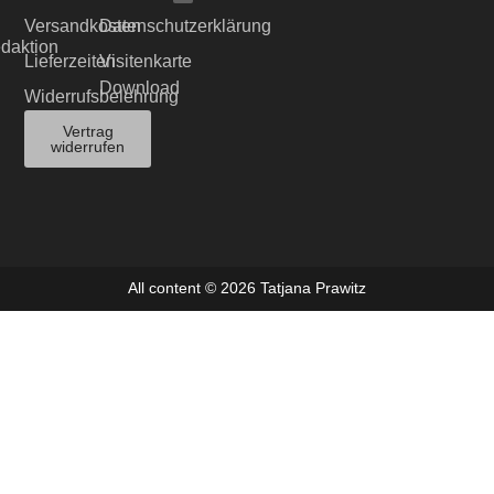
Versandkosten
Datenschutzerklärung
edaktion
Lieferzeiten
Visitenkarte
Download
Widerrufsbelehrung
Vertrag
widerrufen
All content © 2026 Tatjana Prawitz