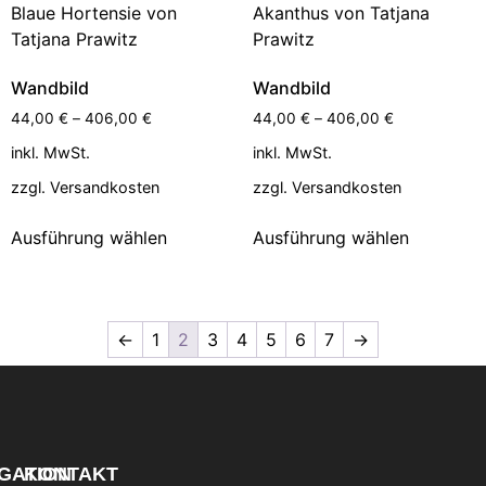
Wandbild
Wandbild
44,00
€
–
406,00
€
44,00
€
–
406,00
€
inkl. MwSt.
inkl. MwSt.
zzgl.
Versandkosten
zzgl.
Versandkosten
Ausführung wählen
Ausführung wählen
←
1
2
3
4
5
6
7
→
GATION
KONTAKT